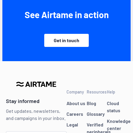
See Airtame in action
Get in touch
Company
Resources
Help
Stay informed
About us
Blog
Cloud
status
Get updates, newsletters,
Careers
Glossary
and campaigns in your inbox.
Knowledge
Legal
Verified
center
peripherals